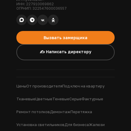
ИНН: 227910069862
ОГРНИП: 322547600036557
Вызвать замерщика
✍️ Написать директору
Цены
От производителя
Под ключ на квартиру
Тканевые
Цветные
Теневые
Серые
Фактурные
Ремонт потолков
Демонтаж
Перетяжка
Установка светильников
Для бизнеса
Жалюзи