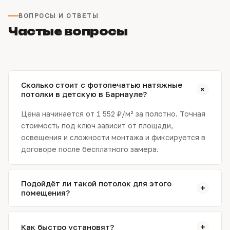
ВОПРОСЫ И ОТВЕТЫ
Частые вопросы
Сколько стоит с фотопечатью натяжные
+
потолки в детскую в Барнауле?
Цена начинается от 1 552 ₽/м² за полотно. Точная
стоимость под ключ зависит от площади,
освещения и сложности монтажа и фиксируется в
договоре после бесплатного замера.
Подойдёт ли такой потолок для этого
+
помещения?
Да. На замере специалист подтвердит выбор
фактуры и подберёт схему света с учётом
+
Как быстро установят?