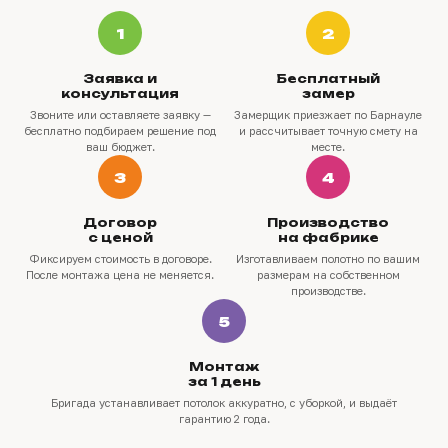
1
2
Заявка и
Бесплатный
консультация
замер
Звоните или оставляете заявку —
Замерщик приезжает по Барнауле
бесплатно подбираем решение под
и рассчитывает точную смету на
ваш бюджет.
месте.
3
4
Договор
Производство
с ценой
на фабрике
Фиксируем стоимость в договоре.
Изготавливаем полотно по вашим
После монтажа цена не меняется.
размерам на собственном
производстве.
5
Монтаж
за 1 день
Бригада устанавливает потолок аккуратно, с уборкой, и выдаёт
гарантию 2 года.