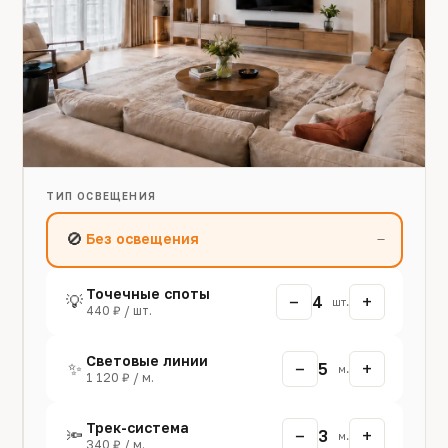
ТИП ОСВЕЩЕНИЯ
🚫
Без освещения
—
Точечные споты
−
+
💡
4
шт.
440 ₽ / шт.
Световые линии
−
+
✨
5
м.
1 120 ₽ / м.
Трек-система
−
+
🔦
3
м.
340 ₽ / м.