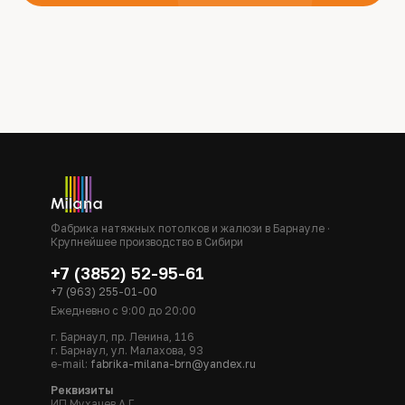
Фабрика натяжных потолков и жалюзи в Барнауле ·
Крупнейшее производство в Сибири
+7 (3852) 52-95-61
+7 (963) 255-01-00
Ежедневно с 9:00 до 20:00
г. Барнаул, пр. Ленина, 116
г. Барнаул, ул. Малахова, 93
e-mail:
fabrika-milana-brn@yandex.ru
Реквизиты
ИП Мухачев А.Г.