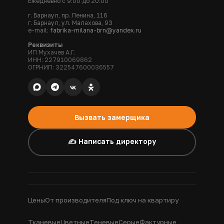
Ежедневно с 9:00 до 20:00
г. Барнаул, пр. Ленина, 116
г. Барнаул, ул. Малахова, 93
e-mail:
fabrika-milana-brn@yandex.ru
Реквизиты
ИП Мухачев А.Г.
ИНН: 227910069862
ОГРНИП: 322547600036557
Вызвать замерщика
✍️ Написать директору
Цены
От производителя
Под ключ на квартиру
Тканевые
Цветные
Теневые
Серые
Фактурные