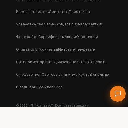
Ремонт потолков
Демонтаж
Перетяжка
Установка светильников
Для бизнеса
Жалюзи
Фото работ
Сертификаты
Акции
О компании
Отзывы
Блог
Контакты
Матовые
Глянцевые
Сатиновые
Парящие
Двухуровневые
Фотопечать
С подсветкой
Световые линии
На кухню
В спальню
В зал
В ванную
В детскую
© 2026 ИП Мухачев А.Г.. Все права защищены.
Информация на сайте не является публичной офертой.
Политика конфиденциальности