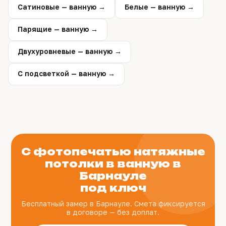
Сатиновые — ванную →
Белые — ванную →
Парящие — ванную →
Двухуровневые — ванную →
С подсветкой — ванную →
С фотопечатью натяжные
потолки в ванную в
Барнауле
под ключ
Бесплатный замер в Барнауле. Смета фиксируется
в договоре — без доплат.