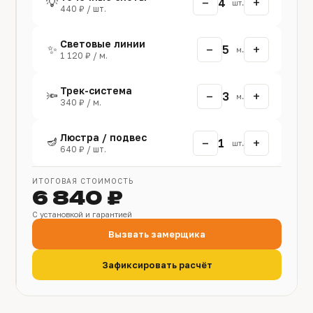
−
+
💡
4
шт.
440 ₽ / шт.
Световые линии
−
+
✨
5
м.
1 120 ₽ / м.
Трек-система
−
+
🔦
3
м.
340 ₽ / м.
Люстра / подвес
🪔
−
+
1
шт.
640 ₽ / шт.
ИТОГОВАЯ СТОИМОСТЬ
6 840 ₽
С установкой и гарантией
Вызвать замерщика
Зафиксировать расчёт