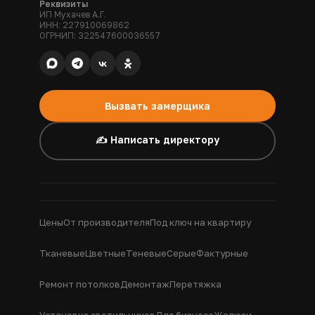
Реквизиты
ИП Мухачев А.Г.
ИНН: 227910069862
ОГРНИП: 322547600036557
Вызвать замерщика
✍️ Написать директору
Цены
От производителя
Под ключ на квартиру
Тканевые
Цветные
Теневые
Серые
Фактурные
Ремонт потолков
Демонтаж
Перетяжка