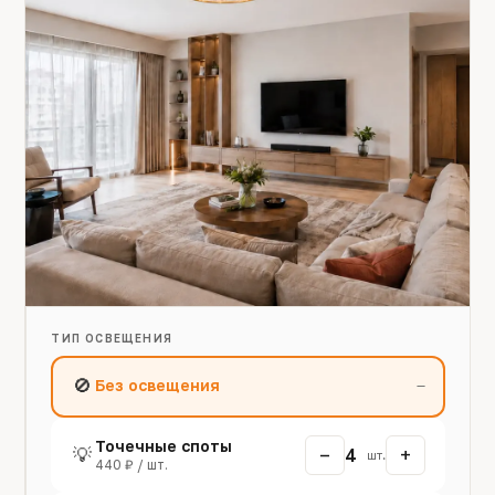
ТИП ОСВЕЩЕНИЯ
🚫
Без освещения
—
Точечные споты
−
+
💡
4
шт.
440 ₽ / шт.