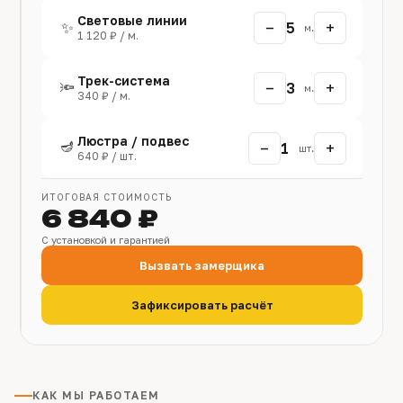
Световые линии
−
+
✨
5
м.
1 120 ₽ / м.
Трек-система
−
+
🔦
3
м.
340 ₽ / м.
Люстра / подвес
🪔
−
+
1
шт.
640 ₽ / шт.
ИТОГОВАЯ СТОИМОСТЬ
6 840 ₽
С установкой и гарантией
Вызвать замерщика
Зафиксировать расчёт
КАК МЫ РАБОТАЕМ