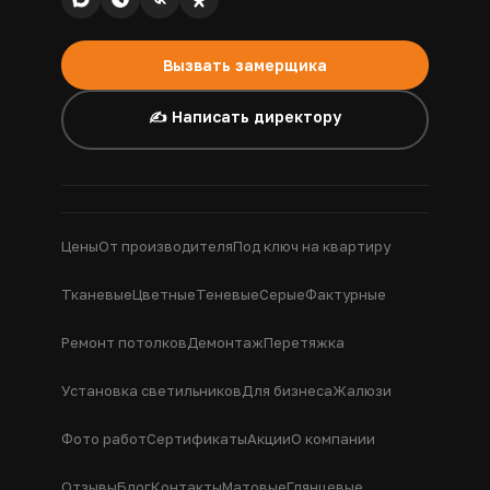
Вызвать замерщика
✍️ Написать директору
Цены
От производителя
Под ключ на квартиру
Тканевые
Цветные
Теневые
Серые
Фактурные
Ремонт потолков
Демонтаж
Перетяжка
Установка светильников
Для бизнеса
Жалюзи
Фото работ
Сертификаты
Акции
О компании
Отзывы
Блог
Контакты
Матовые
Глянцевые