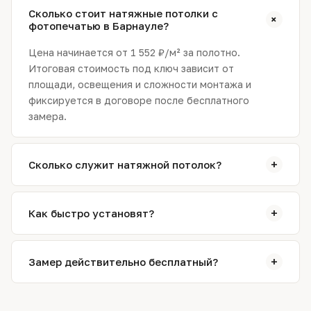
Сколько стоит натяжные потолки с
+
фотопечатью в Барнауле?
Цена начинается от 1 552 ₽/м² за полотно.
Итоговая стоимость под ключ зависит от
площади, освещения и сложности монтажа и
фиксируется в договоре после бесплатного
замера.
+
Сколько служит натяжной потолок?
Качественное полотно служит 15–20 лет и более:
не желтеет, не трескается и не теряет
+
Как быстро установят?
натяжение. Мы даём гарантию 2 года на полотно и
монтаж.
Обычно монтаж занимает от 2 до 5 часов и
выполняется за один выезд. Сложные конструкции
+
Замер действительно бесплатный?
со светом и несколькими уровнями — дольше,
точный срок назовём на замере.
Да. Замерщик приезжает по Барнаулу в удобное
время, снимает размеры и рассчитывает точную