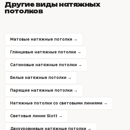
Другие виды натяжных
смету. Замер ни к чему не обязывает.
потолков
Матовые натяжные потолки →
Глянцевые натяжные потолки →
Сатиновые натяжные потолки →
Белые натяжные потолки →
Парящие натяжные потолки →
Натяжные потолки со световыми линиями →
Световые линии Slott →
Двухуровневые натяжные потолки →