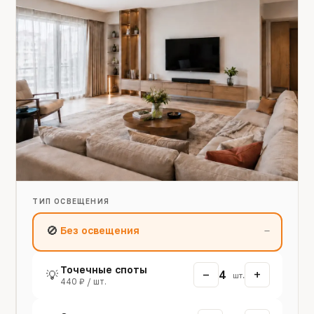
ТИП ОСВЕЩЕНИЯ
🚫
Без освещения
—
Точечные споты
−
+
💡
4
шт.
440 ₽ / шт.