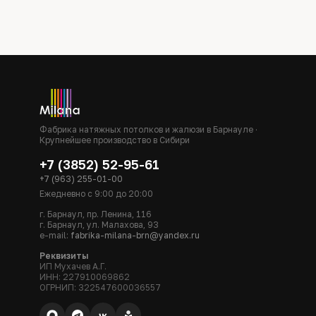
Фабрика натяжных потолков и жалюзи в Барнауле ·
Крупнейшее производство в Сибири
+7 (3852) 52-95-61
+7 (963) 255-01-00
Ежедневно с 9:00 до 20:00
г. Барнаул, пр. Ленина, 116
г. Барнаул, ул. Малахова, 93
e-mail:
fabrika-milana-brn@yandex.ru
Реквизиты
ИП Мухачев А.Г.
ИНН: 227910069862
ОГРНИП: 322547600036557