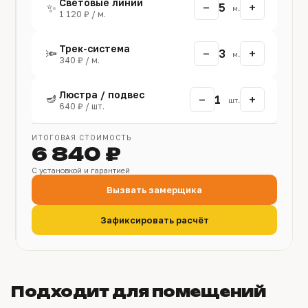
Световые линии
−
+
✨
5
м.
1 120 ₽ / м.
Трек-система
−
+
🔦
3
м.
340 ₽ / м.
Люстра / подвес
🪔
−
+
1
шт.
640 ₽ / шт.
ИТОГОВАЯ СТОИМОСТЬ
6 840 ₽
С установкой и гарантией
Вызвать замерщика
Зафиксировать расчёт
Подходит для помещений