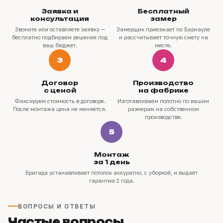
Заявка и
Бесплатный
консультация
замер
Звоните или оставляете заявку —
Замерщик приезжает по Барнауле
бесплатно подбираем решение под
и рассчитывает точную смету на
ваш бюджет.
месте.
3
4
Договор
Производство
с ценой
на фабрике
Фиксируем стоимость в договоре.
Изготавливаем полотно по вашим
После монтажа цена не меняется.
размерам на собственном
производстве.
5
Монтаж
за 1 день
Бригада устанавливает потолок аккуратно, с уборкой, и выдаёт
гарантию 2 года.
ВОПРОСЫ И ОТВЕТЫ
Частые вопросы