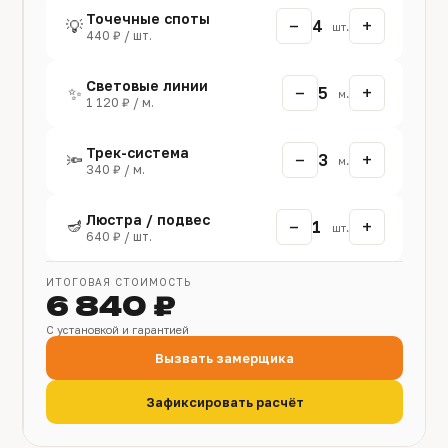
Точечные споты
−
+
💡
4
шт.
440 ₽ / шт.
Световые линии
−
+
✨
5
м.
1 120 ₽ / м.
Трек-система
−
+
🔦
3
м.
340 ₽ / м.
Люстра / подвес
🪔
−
+
1
шт.
640 ₽ / шт.
ИТОГОВАЯ СТОИМОСТЬ
6 840 ₽
С установкой и гарантией
Вызвать замерщика
Зафиксировать расчёт