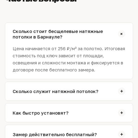
Сколько стоит бесщелевые натяжные
+
потолки в Барнауле?
Цена начинается от 256 ₽/м² за полотно. Итоговая
стоимость под ключ зависит от площади,
освещения и сложности монтажа и фиксируется в
договоре после бесплатного замера.
+
Сколько служит натяжной потолок?
Качественное полотно служит 15–20 лет и более:
не желтеет, не трескается и не теряет
+
Как быстро установят?
натяжение. Мы даём гарантию 2 года на полотно и
монтаж.
Обычно монтаж занимает от 2 до 5 часов и
выполняется за один выезд. Сложные конструкции
+
Замер действительно бесплатный?