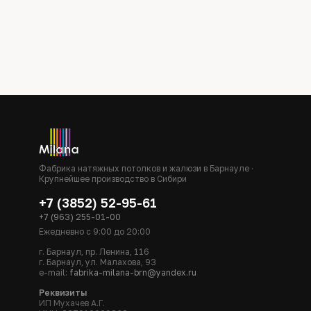
Фабрика натяжных потолков и жалюзи в Барнауле ·
Крупнейшее производство в Сибири
+7 (3852) 52-95-61
+7 (963) 255-01-00
Ежедневно с 9:00 до 20:00
г. Барнаул, пр. Ленина, 116
г. Барнаул, ул. Малахова, 93
e-mail:
fabrika-milana-brn@yandex.ru
Реквизиты
ИП Мухачев А.Г.