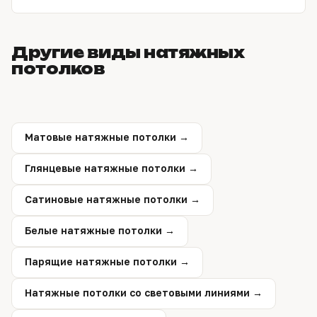
со светом и несколькими уровнями — дольше,
точный срок назовём на замере.
Да. Замерщик приезжает по Барнаулу в удобное
время, снимает размеры и рассчитывает точную
Другие виды натяжных
смету. Замер ни к чему не обязывает.
потолков
Матовые натяжные потолки →
Глянцевые натяжные потолки →
Сатиновые натяжные потолки →
Белые натяжные потолки →
Парящие натяжные потолки →
Натяжные потолки со световыми линиями →