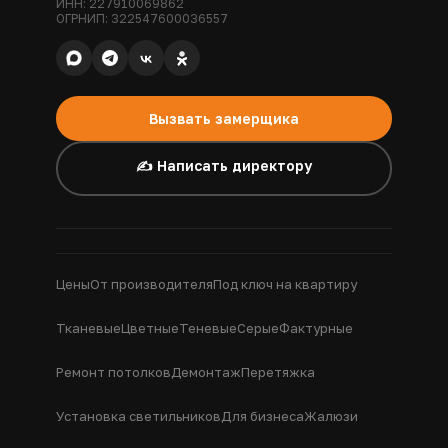
ИНН: 227910069862
ОГРНИП: 322547600036557
Вызвать замерщика
✍️ Написать директору
Цены
От производителя
Под ключ на квартиру
Тканевые
Цветные
Теневые
Серые
Фактурные
Ремонт потолков
Демонтаж
Перетяжка
Установка светильников
Для бизнеса
Жалюзи