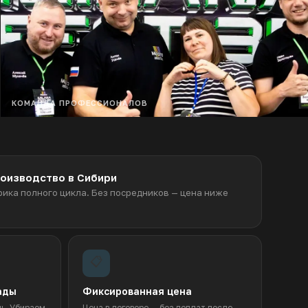
КОМАНДА ПРОФЕССИОНАЛОВ
оизводство в Сибири
ика полного цикла. Без посредников — цена ниже
📋
ады
Фиксированная цена
нь. Убираем
Цена в договоре — без доплат после