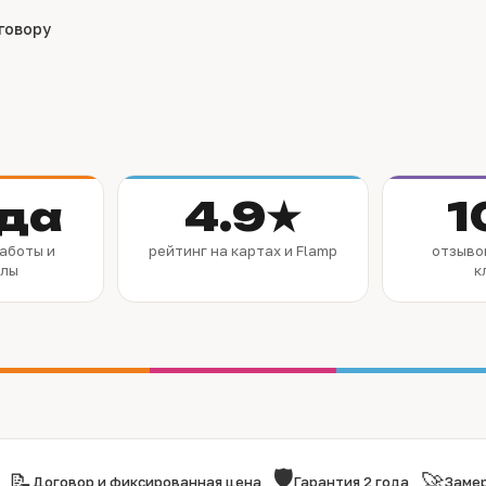
говору
ода
4.9★
1
работы и
рейтинг на картах и Flamp
отзыво
алы
к
🛡
📝
🚀
Договор и фиксированная цена
Гарантия 2 года
Замер