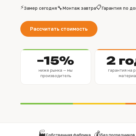
⚡
📋
🔧
Замер сегодня
Монтаж завтра
Гарантия по до
Рассчитать стоимость
−15%
2 г
ниже рынка — мы
гарантия на 
производитель
матери
🏭
💰
Собственная фабрика
Без посредников