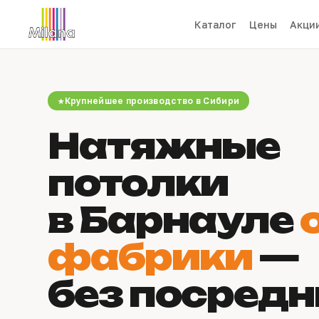
Каталог
Цены
Акци
Крупнейшее производство в Сибири
Натяжные
потолки
в Барнауле
фабрики
—
без посредн