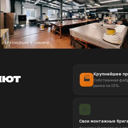
КРУПНЕЙШЕЕ В СИБИРИ
Крупнейшее пр
ают
🏭
Собственная фабр
рынка на 15%.
👷
Свои монтажные бриг
Аккуратный монтаж за 1 де