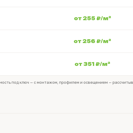
от 255 ₽/м²
от 256 ₽/м²
от 351 ₽/м²
оимость под ключ — с монтажом, профилем и освещением — рассчиты