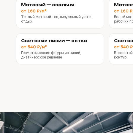
Матовый — спальня
Матов
от 160 ₽/м²
от 160 ₽
Тёплый матовый тон, визуальный уют и
Белый мат
отдых
рабочих п
Световые линии — сетка
Светов
от 540 ₽/м²
от 540 ₽
Геометрические фигуры из линий,
Влагостой
дизайнерское решение
контур