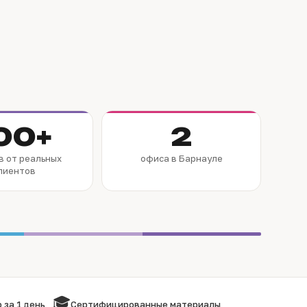
00+
2
в от реальных
офиса в Барнауле
лиентов
🎓
 за 1 день
Сертифицированные материалы