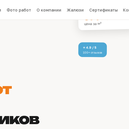
и
Фото работ
О компании
Жалюзи
Сертификаты
Ко
от 160 ₽/м
цена за м²
⭐ 4.9 / 5
100+ отзывов
от
иков