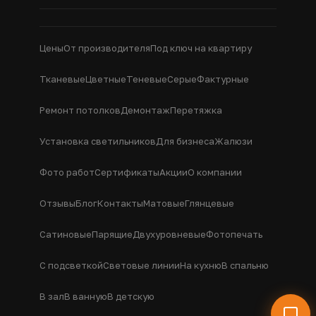
Цены
От производителя
Под ключ на квартиру
Тканевые
Цветные
Теневые
Серые
Фактурные
Ремонт потолков
Демонтаж
Перетяжка
Установка светильников
Для бизнеса
Жалюзи
Фото работ
Сертификаты
Акции
О компании
Отзывы
Блог
Контакты
Матовые
Глянцевые
Сатиновые
Парящие
Двухуровневые
Фотопечать
С подсветкой
Световые линии
На кухню
В спальню
В зал
В ванную
В детскую