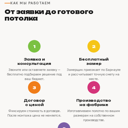
КАК МЫ РАБОТАЕМ
От заявки до готового
потолка
1
2
Заявка и
Бесплатный
консультация
замер
Звоните или оставляете заявку —
Замерщик приезжает по Барнауле
бесплатно подбираем решение под
и рассчитывает точную смету на
ваш бюджет.
месте.
3
4
Договор
Производство
с ценой
на фабрике
Фиксируем стоимость в договоре.
Изготавливаем полотно по вашим
После монтажа цена не меняется.
размерам на собственном
производстве.