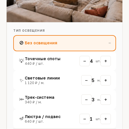
ТИП ОСВЕЩЕНИЯ
🚫
Без освещения
—
Точечные споты
−
+
💡
4
шт.
440 ₽ / шт.
Световые линии
−
+
✨
5
м.
1 120 ₽ / м.
Трек-система
−
+
🔦
3
м.
340 ₽ / м.
Люстра / подвес
🪔
−
+
1
шт.
640 ₽ / шт.