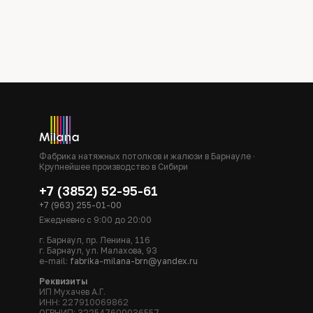
Фабрика натяжных потолков и жалюзи в Барнауле ·
Крупнейшее производство в Сибири
+7 (3852) 52-95-61
+7 (963) 255-01-00
Ежедневно с 9:00 до 20:00
г. Барнаул, пр. Ленина, 116
г. Барнаул, ул. Малахова, 93
e-mail:
fabrika-milana-brn@yandex.ru
Реквизиты
ИП Мухачев А.Г.
ИНН: 227910069862
ОГРНИП: 322547600036557