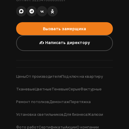
Вызвать замерщика
✍️ Написать директору
Цены
От производителя
Под ключ на квартиру
Тканевые
Цветные
Теневые
Серые
Фактурные
Ремонт потолков
Демонтаж
Перетяжка
Установка светильников
Для бизнеса
Жалюзи
Фото работ
Сертификаты
Акции
О компании