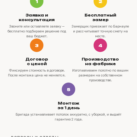
1
2
Заявка и
Бесплатный
консультация
замер
Звоните или оставляете заявку —
Замерщик приезжает по Барнауле
бесплатно подбираем решение под
и рассчитывает точную смету на
ваш бюджет.
месте.
3
4
Договор
Производство
с ценой
на фабрике
Фиксируем стоимость в договоре.
Изготавливаем полотно по вашим
После монтажа цена не меняется.
размерам на собственном
производстве.
5
Монтаж
за 1 день
Бригада устанавливает потолок аккуратно, с уборкой, и выдаёт
гарантию 2 года.