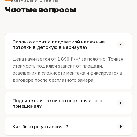
ВОПРОСЫ И ОТВЕТЫ
Частые вопросы
Сколько стоит с подсветкой натяжные
+
потолки в детскую в Барнауле?
Цена начинается от 1 890 ₽/м² за полотно. Точная
стоимость под ключ зависит от площади,
освещения и сложности монтажа и фиксируется в
договоре после бесплатного замера.
Подойдёт ли такой потолок для этого
+
помещения?
Да. На замере специалист подтвердит выбор
фактуры и подберёт схему света с учётом
+
Как быстро установят?
влажности, освещённости и мебели. При