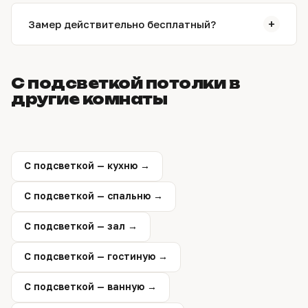
необходимости предложит более подходящий
Обычно монтаж занимает от 2 до 5 часов за один
вариант.
выезд. Сложные конструкции со светом и
+
Замер действительно бесплатный?
несколькими уровнями — дольше; точный срок
назовём на замере.
Да. Замерщик приедет по Барнаулу в удобное
время, снимет размеры и рассчитает смету.
С подсветкой потолки в
Замер ни к чему не обязывает.
другие комнаты
С подсветкой — кухню →
С подсветкой — спальню →
С подсветкой — зал →
С подсветкой — гостиную →
С подсветкой — ванную →