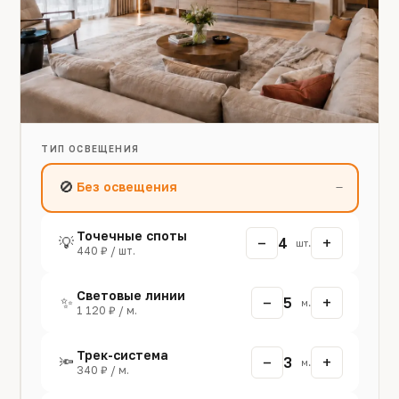
ТИП ОСВЕЩЕНИЯ
🚫
Без освещения
—
Точечные споты
−
+
💡
4
шт.
440 ₽ / шт.
Световые линии
−
+
✨
5
м.
1 120 ₽ / м.
Трек-система
−
+
🔦
3
м.
340 ₽ / м.