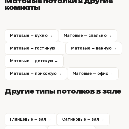
Матовые потолки в другие
Замер ни к чему не обязывает.
комнаты
Матовые — кухню →
Матовые — спальню →
Матовые — гостиную →
Матовые — ванную →
Матовые — детскую →
Матовые — прихожую →
Матовые — офис →
Другие типы потолков в зале
Глянцевые — зал →
Сатиновые — зал →