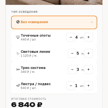
ТИП ОСВЕЩЕНИЯ
🚫
Без освещения
—
Точечные споты
−
+
💡
4
шт.
440 ₽ / шт.
Световые линии
−
+
✨
5
м.
1 120 ₽ / м.
Трек-система
−
+
🔦
3
м.
340 ₽ / м.
Люстра / подвес
🪔
−
+
1
шт.
640 ₽ / шт.
ИТОГОВАЯ СТОИМОСТЬ
6 840 ₽