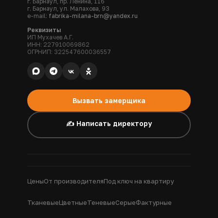
г. Барнаул, пр. Ленина, 116
г. Барнаул, ул. Малахова, 93
e-mail:
fabrika-milana-brn@yandex.ru
Реквизиты
ИП Мухачев А.Г.
ИНН: 227910069862
ОГРНИП: 322547600036557
Вызвать замерщика
✍️ Написать директору
Цены
От производителя
Под ключ на квартиру
Тканевые
Цветные
Теневые
Серые
Фактурные