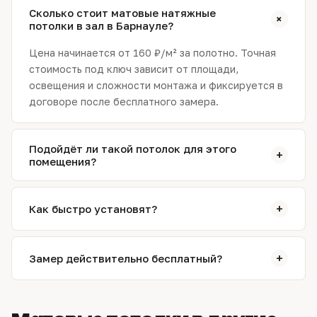
Сколько стоит матовые натяжные
+
потолки в зал в Барнауле?
Цена начинается от 160 ₽/м² за полотно. Точная
стоимость под ключ зависит от площади,
освещения и сложности монтажа и фиксируется в
договоре после бесплатного замера.
Подойдёт ли такой потолок для этого
+
помещения?
Да. На замере специалист подтвердит выбор
фактуры и подберёт схему света с учётом
+
Как быстро установят?
влажности, освещённости и мебели. При
необходимости предложит более подходящий
Обычно монтаж занимает от 2 до 5 часов за один
вариант.
выезд. Сложные конструкции со светом и
+
Замер действительно бесплатный?
несколькими уровнями — дольше; точный срок
назовём на замере.
Да. Замерщик приедет по Барнаулу в удобное
время, снимет размеры и рассчитает смету.