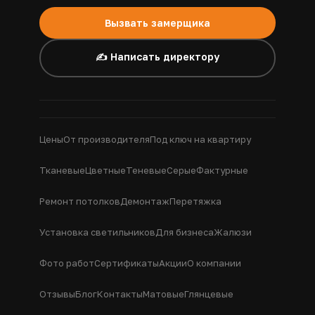
Вызвать замерщика
✍️ Написать директору
Цены
От производителя
Под ключ на квартиру
Тканевые
Цветные
Теневые
Серые
Фактурные
Ремонт потолков
Демонтаж
Перетяжка
Установка светильников
Для бизнеса
Жалюзи
Фото работ
Сертификаты
Акции
О компании
Отзывы
Блог
Контакты
Матовые
Глянцевые