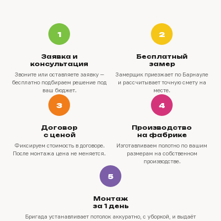
1
2
Заявка и
Бесплатный
консультация
замер
Звоните или оставляете заявку —
Замерщик приезжает по Барнауле
бесплатно подбираем решение под
и рассчитывает точную смету на
ваш бюджет.
месте.
3
4
Договор
Производство
с ценой
на фабрике
Фиксируем стоимость в договоре.
Изготавливаем полотно по вашим
После монтажа цена не меняется.
размерам на собственном
производстве.
5
Монтаж
за 1 день
Бригада устанавливает потолок аккуратно, с уборкой, и выдаёт