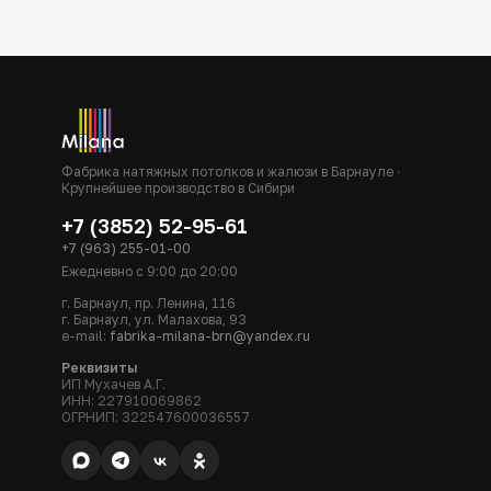
Фабрика натяжных потолков и жалюзи в Барнауле ·
Крупнейшее производство в Сибири
+7 (3852) 52-95-61
+7 (963) 255-01-00
Ежедневно с 9:00 до 20:00
г. Барнаул, пр. Ленина, 116
г. Барнаул, ул. Малахова, 93
e-mail:
fabrika-milana-brn@yandex.ru
Реквизиты
ИП Мухачев А.Г.
ИНН: 227910069862
ОГРНИП: 322547600036557