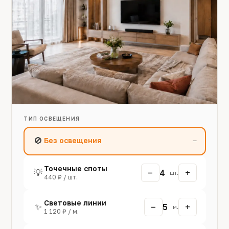
ТИП ОСВЕЩЕНИЯ
🚫
Без освещения
—
Точечные споты
−
+
💡
4
шт.
440 ₽ / шт.
Световые линии
−
+
✨
5
м.
1 120 ₽ / м.