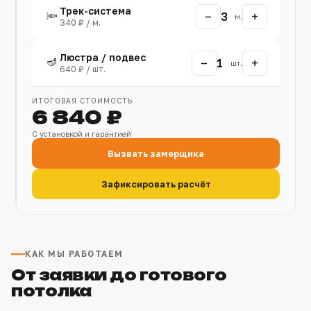
Трек-система
−
+
🔦
3
м.
340 ₽ / м.
Люстра / подвес
🪔
−
+
1
шт.
640 ₽ / шт.
ИТОГОВАЯ СТОИМОСТЬ
6 840 ₽
С установкой и гарантией
Вызвать замерщика
Зафиксировать расчёт
КАК МЫ РАБОТАЕМ
От заявки до готового
потолка