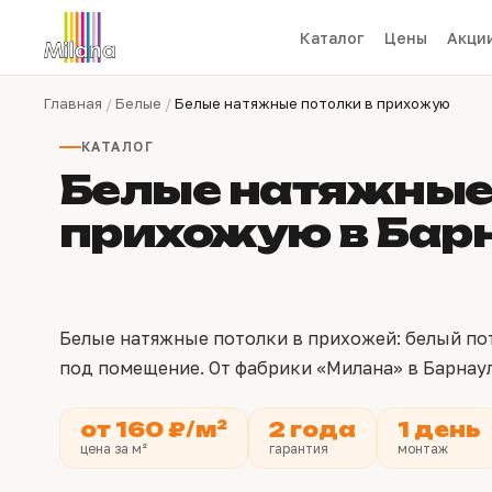
Каталог
Цены
Акци
Главная
/
Белые
/
Белые натяжные потолки в прихожую
КАТАЛОГ
Белые натяжные 
прихожую в Бар
Белые натяжные потолки в прихожей: белый по
под помещение. От фабрики «Милана» в Барнаул
от 160 ₽/м²
2 года
1 день
цена за м²
гарантия
монтаж