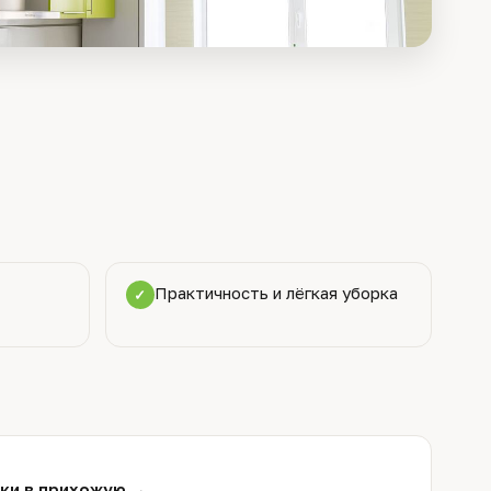
Практичность и лёгкая уборка
✓
ки в прихожую →