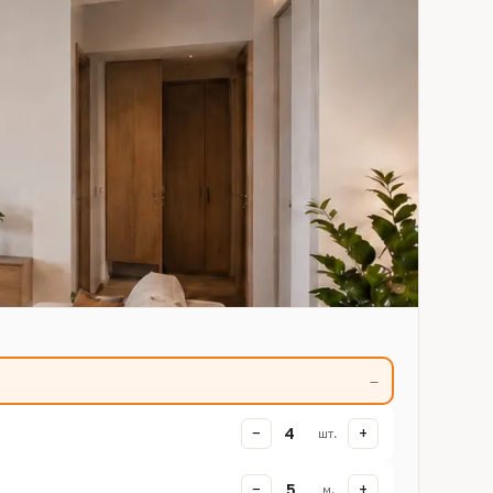
—
−
+
4
шт.
−
+
5
м.