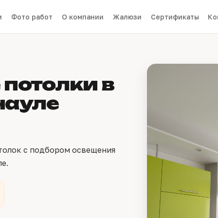
и
Фото работ
О компании
Жалюзи
Сертификаты
Ко
потолки в
науле
толок с подбором освещения
е.