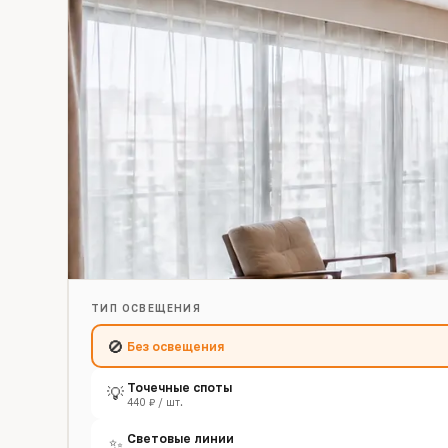
ТИП ОСВЕЩЕНИЯ
🚫
Без освещения
Точечные споты
💡
440 ₽ / шт.
Световые линии
✨