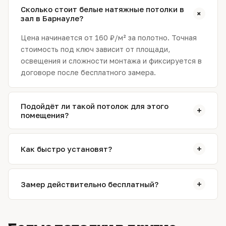
Сколько стоит белые натяжные потолки в
+
зал в Барнауле?
Цена начинается от 160 ₽/м² за полотно. Точная
стоимость под ключ зависит от площади,
освещения и сложности монтажа и фиксируется в
договоре после бесплатного замера.
Подойдёт ли такой потолок для этого
+
помещения?
Да. На замере специалист подтвердит выбор
фактуры и подберёт схему света с учётом
+
Как быстро установят?
влажности, освещённости и мебели. При
необходимости предложит более подходящий
Обычно монтаж занимает от 2 до 5 часов за один
вариант.
выезд. Сложные конструкции со светом и
+
Замер действительно бесплатный?
несколькими уровнями — дольше; точный срок
назовём на замере.
Да. Замерщик приедет по Барнаулу в удобное
время, снимет размеры и рассчитает смету.