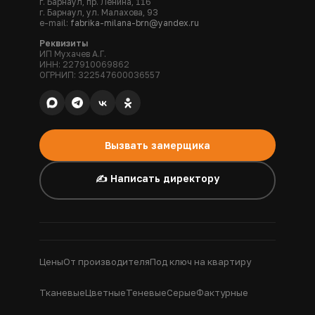
г. Барнаул, пр. Ленина, 116
г. Барнаул, ул. Малахова, 93
e-mail:
fabrika-milana-brn@yandex.ru
Реквизиты
ИП Мухачев А.Г.
ИНН: 227910069862
ОГРНИП: 322547600036557
Вызвать замерщика
✍️ Написать директору
Цены
От производителя
Под ключ на квартиру
Тканевые
Цветные
Теневые
Серые
Фактурные