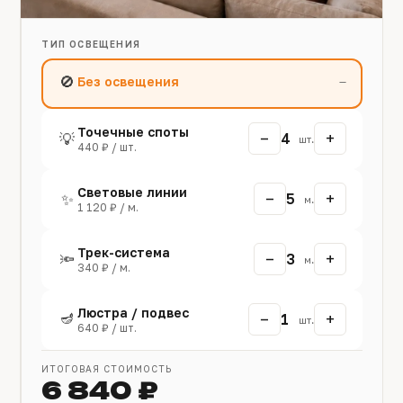
ТИП ОСВЕЩЕНИЯ
🚫
Без освещения
—
Точечные споты
−
+
💡
4
шт.
440 ₽ / шт.
Световые линии
−
+
✨
5
м.
1 120 ₽ / м.
Трек-система
−
+
🔦
3
м.
340 ₽ / м.
Люстра / подвес
🪔
−
+
1
шт.
640 ₽ / шт.
ИТОГОВАЯ СТОИМОСТЬ
6 840 ₽