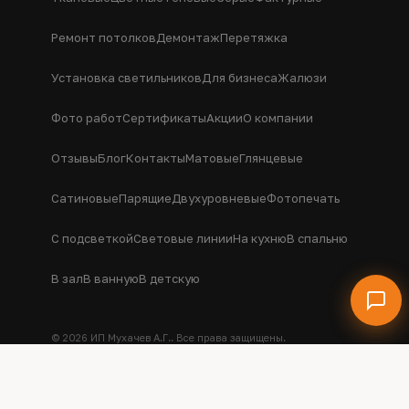
Ремонт потолков
Демонтаж
Перетяжка
Установка светильников
Для бизнеса
Жалюзи
Фото работ
Сертификаты
Акции
О компании
Отзывы
Блог
Контакты
Матовые
Глянцевые
Сатиновые
Парящие
Двухуровневые
Фотопечать
С подсветкой
Световые линии
На кухню
В спальню
В зал
В ванную
В детскую
© 2026 ИП Мухачев А.Г.. Все права защищены.
Информация на сайте не является публичной офертой.
Политика конфиденциальности