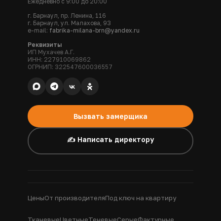
Ежедневно с 9:00 до 20:00
г. Барнаул, пр. Ленина, 116
г. Барнаул, ул. Малахова, 93
e-mail:
fabrika-milana-brn@yandex.ru
Реквизиты
ИП Мухачев А.Г.
ИНН: 227910069862
ОГРНИП: 322547600036557
Вызвать замерщика
✍️ Написать директору
Цены
От производителя
Под ключ на квартиру
Тканевые
Цветные
Теневые
Серые
Фактурные