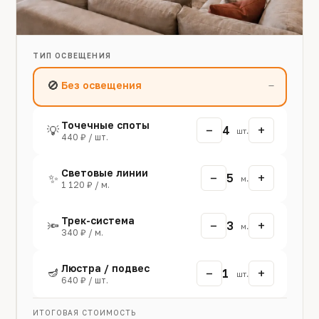
ТИП ОСВЕЩЕНИЯ
🚫
Без освещения
—
Точечные споты
−
+
💡
4
шт.
440 ₽ / шт.
Световые линии
−
+
✨
5
м.
1 120 ₽ / м.
Трек-система
−
+
🔦
3
м.
340 ₽ / м.
Люстра / подвес
🪔
−
+
1
шт.
640 ₽ / шт.
ИТОГОВАЯ СТОИМОСТЬ