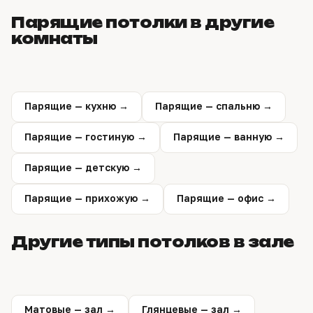
время, снимет размеры и рассчитает смету.
Парящие потолки в другие
Замер ни к чему не обязывает.
комнаты
Парящие — кухню →
Парящие — спальню →
Парящие — гостиную →
Парящие — ванную →
Парящие — детскую →
Парящие — прихожую →
Парящие — офис →
Другие типы потолков в зале
Матовые — зал →
Глянцевые — зал →