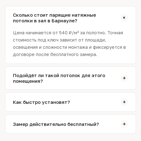
Сколько стоит парящие натяжные
+
потолки в зал в Барнауле?
Цена начинается от 540 ₽/м² за полотно. Точная
стоимость под ключ зависит от площади,
освещения и сложности монтажа и фиксируется в
договоре после бесплатного замера.
Подойдёт ли такой потолок для этого
+
помещения?
Да. На замере специалист подтвердит выбор
фактуры и подберёт схему света с учётом
+
Как быстро установят?
влажности, освещённости и мебели. При
необходимости предложит более подходящий
Обычно монтаж занимает от 2 до 5 часов за один
вариант.
выезд. Сложные конструкции со светом и
+
Замер действительно бесплатный?
несколькими уровнями — дольше; точный срок
назовём на замере.
Да. Замерщик приедет по Барнаулу в удобное