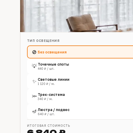
ТИП ОСВЕЩЕНИЯ
🚫
Без освещения
Точечные споты
💡
440 ₽ / шт.
Световые линии
✨
1 120 ₽ / м.
Трек-система
🔦
340 ₽ / м.
Люстра / подвес
🪔
640 ₽ / шт.
ИТОГОВАЯ СТОИМОСТЬ
6 840 ₽