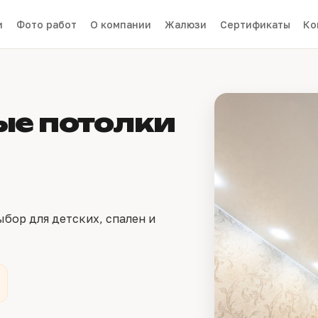
и
Фото работ
О компании
Жалюзи
Сертификаты
Ко
ые потолки
бор для детских, спален и