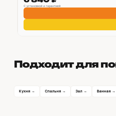
С установкой и гарантией
Подходит для п
Кухня →
Спальня →
Зал →
Ванная →