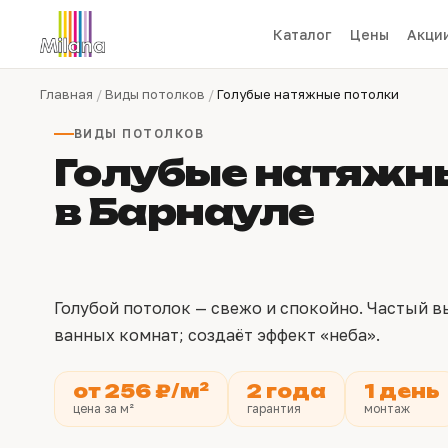
Каталог
Цены
Акци
Главная
/
Виды потолков
/
Голубые натяжные потолки
ВИДЫ ПОТОЛКОВ
Голубые натяжн
в Барнауле
Голубой потолок — свежо и спокойно. Частый вы
ванных комнат; создаёт эффект «неба».
от 256 ₽/м²
2 года
1 день
цена за м²
гарантия
монтаж