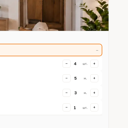
—
−
+
4
шт.
−
+
5
м.
−
+
3
м.
−
+
1
шт.