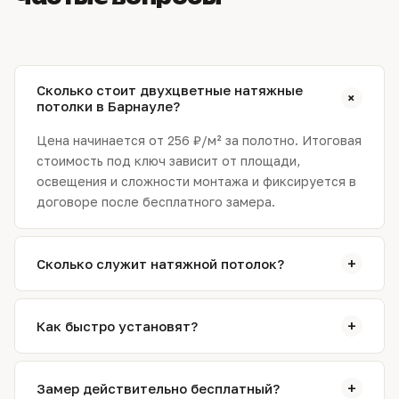
Сколько стоит двухцветные натяжные
+
потолки в Барнауле?
Цена начинается от 256 ₽/м² за полотно. Итоговая
стоимость под ключ зависит от площади,
освещения и сложности монтажа и фиксируется в
договоре после бесплатного замера.
+
Сколько служит натяжной потолок?
Качественное полотно служит 15–20 лет и более:
не желтеет, не трескается и не теряет
+
Как быстро установят?
натяжение. Мы даём гарантию 2 года на полотно и
монтаж.
Обычно монтаж занимает от 2 до 5 часов и
выполняется за один выезд. Сложные конструкции
+
Замер действительно бесплатный?