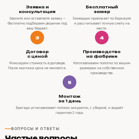
Заявка и
Бесплатный
консультация
замер
Звоните или оставляете заявку —
Замерщик приезжает по Барнауле
бесплатно подбираем решение под
и рассчитывает точную смету на
ваш бюджет.
месте.
3
4
Договор
Производство
с ценой
на фабрике
Фиксируем стоимость в договоре.
Изготавливаем полотно по вашим
После монтажа цена не меняется.
размерам на собственном
производстве.
5
Монтаж
за 1 день
Бригада устанавливает потолок аккуратно, с уборкой, и выдаёт
гарантию 2 года.
ВОПРОСЫ И ОТВЕТЫ
Частые вопросы