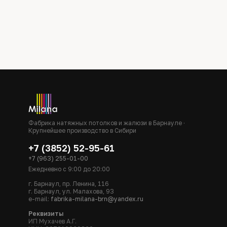
Фабрика натяжных потолков и жалюзи в Барнауле ·
Крупнейшее производство в Сибири
+7 (3852) 52-95-61
+7 (963) 255-01-00
Ежедневно с 9:00 до 20:00
г. Барнаул, пр. Ленина, 116
г. Барнаул, ул. Малахова, 93
e-mail:
fabrika-milana-brn@yandex.ru
Реквизиты
ИП Мухачев А.Г.