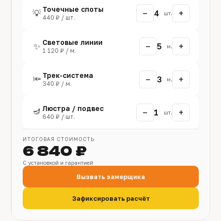
Точечные споты
−
+
💡
4
шт.
440 ₽ / шт.
Световые линии
−
+
✨
5
м.
1 120 ₽ / м.
Трек-система
−
+
🔦
3
м.
340 ₽ / м.
Люстра / подвес
🪔
−
+
1
шт.
640 ₽ / шт.
ИТОГОВАЯ СТОИМОСТЬ
6 840 ₽
С установкой и гарантией
Вызвать замерщика
Зафиксировать расчёт