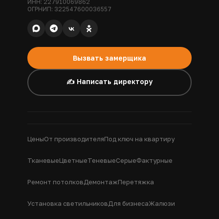
ИНН: 227910069862
ОГРНИП: 322547600036557
Вызвать замерщика
✍️ Написать директору
Цены
От производителя
Под ключ на квартиру
Тканевые
Цветные
Теневые
Серые
Фактурные
Ремонт потолков
Демонтаж
Перетяжка
Установка светильников
Для бизнеса
Жалюзи