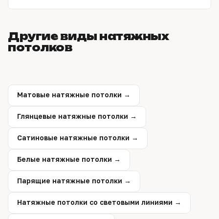
со светом и несколькими уровнями — дольше,
точный срок назовём на замере.
Да. Замерщик приезжает по Барнаулу в удобное
время, снимает размеры и рассчитывает точную
Другие виды натяжных
смету. Замер ни к чему не обязывает.
потолков
Матовые натяжные потолки →
Глянцевые натяжные потолки →
Сатиновые натяжные потолки →
Белые натяжные потолки →
Парящие натяжные потолки →
Натяжные потолки со световыми линиями →