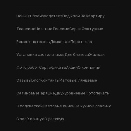
Цены
От производителя
Под ключ на квартиру
Тканевые
Цветные
Теневые
Серые
Фактурные
Ремонт потолков
Демонтаж
Перетяжка
Установка светильников
Для бизнеса
Жалюзи
Фото работ
Сертификаты
Акции
О компании
Отзывы
Блог
Контакты
Матовые
Глянцевые
Сатиновые
Парящие
Двухуровневые
Фотопечать
С подсветкой
Световые линии
На кухню
В спальню
В зал
В ванную
В детскую